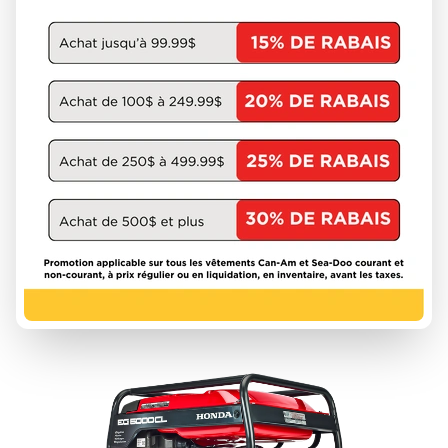
HONDA
EB6500XCT2
À partir de
3 498 $
1 unités en inventaire
DÉCOUVRIR CE MODÈLE