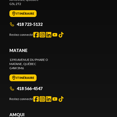
G5L 2T2
ITINÉRAIRE
418 723-5132
Restez connecté
MATANE
1390 AVENUE DU PHARE O
MATANE
, QUÉBEC
G4W 3M6
ITINÉRAIRE
418 566-4547
Restez connecté
AMQUI