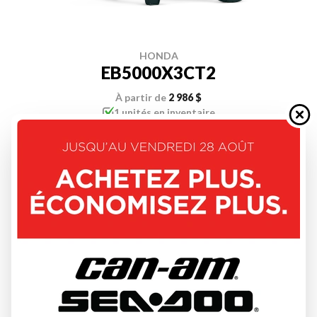
HONDA
EB5000X3CT2
À partir de
2 986 $
1 unités en inventaire
DÉCOUVRIR CE MODÈLE