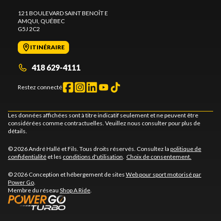
121 BOULEVARD SAINT BENOÎT E
AMQUI
, QUÉBEC
G5J 2C2
ITINÉRAIRE
418 629-4111
Restez connecté
Les données affichées sont à titre indicatif seulement et ne peuvent être
considérées comme contractuelles. Veuillez nous consulter pour plus de
détails.
© 2026 André Hallé et Fils. Tous droits réservés. Consultez la
politique de
confidentialité
et les
conditions d'utilisation
.
Choix de consentement.
© 2026 Conception et hébergement de sites
Web pour sport motorisé par
Power Go
.
Membre du réseau
Shop A Ride
.