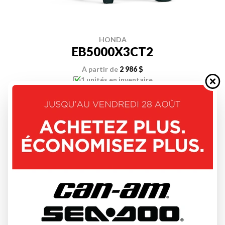
HONDA
EB5000X3CT2
À partir de
2 986 $
1 unités en inventaire
DÉCOUVRIR CE MODÈLE