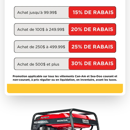
HONDA
EB6500XCT2
À partir de
3 498 $
1 unités en inventaire
DÉCOUVRIR CE MODÈLE