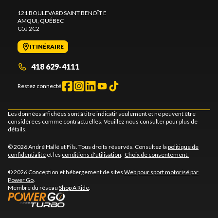
121 BOULEVARD SAINT BENOÎT E
AMQUI
, QUÉBEC
G5J 2C2
ITINÉRAIRE
418 629-4111
Restez connecté
Les données affichées sont à titre indicatif seulement et ne peuvent être
considérées comme contractuelles. Veuillez nous consulter pour plus de
détails.
© 2026 André Hallé et Fils. Tous droits réservés. Consultez la
politique de
confidentialité
et les
conditions d'utilisation
.
Choix de consentement.
© 2026 Conception et hébergement de sites
Web pour sport motorisé par
Power Go
.
Membre du réseau
Shop A Ride
.