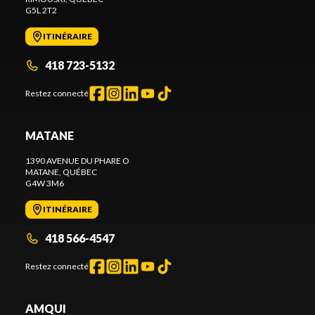
G5L 2T2
ITINÉRAIRE
418 723-5132
Restez connecté
MATANE
1390 AVENUE DU PHARE O
MATANE
, QUÉBEC
G4W 3M6
ITINÉRAIRE
418 566-4547
Restez connecté
AMQUI