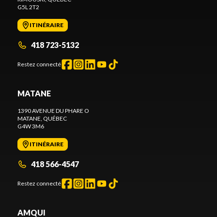
G5L 2T2
ITINÉRAIRE
418 723-5132
Restez connecté
MATANE
1390 AVENUE DU PHARE O
MATANE
, QUÉBEC
G4W 3M6
ITINÉRAIRE
418 566-4547
Restez connecté
AMQUI