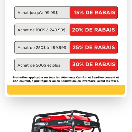
HONDA
EB6500XCT2
À partir de
3 498 $
1 unités en inventaire
DÉCOUVRIR CE MODÈLE