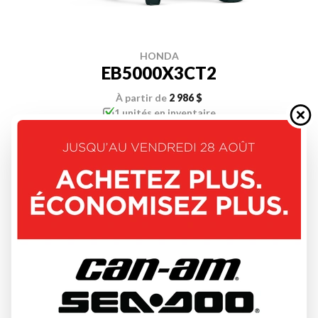
HONDA
EB5000X3CT2
À partir de
2 986 $
1 unités en inventaire
DÉCOUVRIR CE MODÈLE