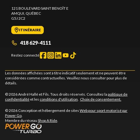
121 BOULEVARD SAINT BENOÎT E
AMQUI
, QUÉBEC
G5J 2C2
ITINÉRAIRE
418 629-4111
Restez connecté
Les données affichées sont à titre indicatif seulement et ne peuvent être
considérées comme contractuelles. Veuillez nous consulter pour plus de
détails.
© 2026 André Hallé et Fils. Tous droits réservés. Consultez la
politique de
confidentialité
et les
conditions d'utilisation
.
Choix de consentement.
© 2026 Conception et hébergement de sites
Web pour sport motorisé par
Power Go
.
Membre du réseau
Shop A Ride
.