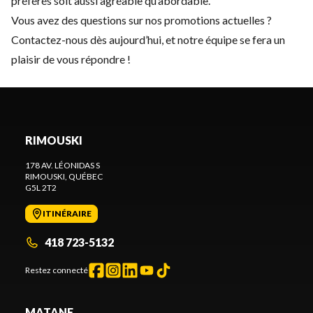
préférés soit aussi agréable qu’abordable.
Vous avez des questions sur nos promotions actuelles ?
Contactez-nous
dès aujourd’hui, et notre équipe se fera un
plaisir de vous répondre !
RIMOUSKI
178 AV. LÉONIDAS S
RIMOUSKI
, QUÉBEC
G5L 2T2
ITINÉRAIRE
418 723-5132
Restez connecté
MATANE