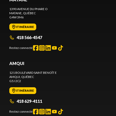
1390 AVENUE DU PHARE O
MATANE
, QUÉBEC
G4W 3M6
ITINÉRAIRE
418 566-4547
Restez connecté
AMQUI
121 BOULEVARD SAINT BENOÎT E
AMQUI
, QUÉBEC
G5J 2C2
ITINÉRAIRE
418 629-4111
Restez connecté