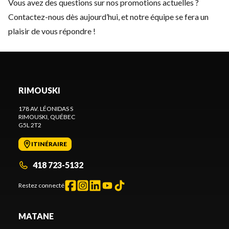
Vous avez des questions sur nos promotions actuelles ?
Contactez-nous
dès aujourd’hui, et notre équipe se fera un
plaisir de vous répondre !
RIMOUSKI
178 AV. LÉONIDAS S
RIMOUSKI
, QUÉBEC
G5L 2T2
ITINÉRAIRE
418 723-5132
Restez connecté
MATANE