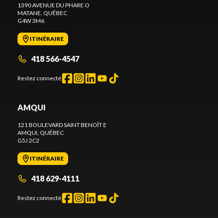
1390 AVENUE DU PHARE O
MATANE
, QUÉBEC
G4W 3M6
ITINÉRAIRE
418 566-4547
Restez connecté
AMQUI
121 BOULEVARD SAINT BENOÎT E
AMQUI
, QUÉBEC
G5J 2C2
ITINÉRAIRE
418 629-4111
Restez connecté