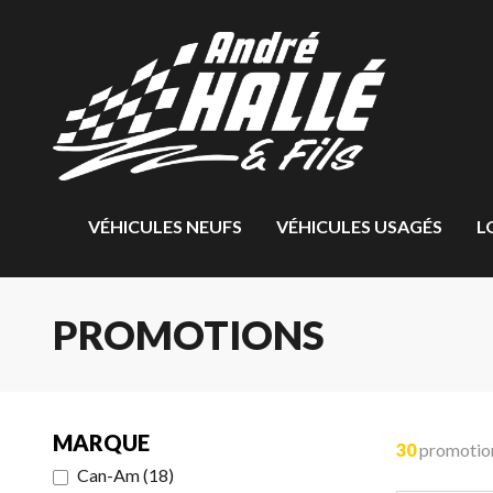
VÉHICULES NEUFS
VÉHICULES USAGÉS
L
PROMOTIONS
MARQUE
30
promotio
Can-Am
(
18
)