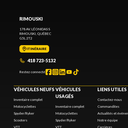
RIMOUSKI
178 AV. LÉONIDAS S
RIMOUSKI
, QUÉBEC
G5L 2T2
ITINÉRAIRE
418 723-5132
Restez connecté
VÉHICULES NEUFS
VÉHICULES
LIENS UTILES
USAGÉS
Inventaire complet
Contactez-nous
Motocyclettes
Inventaire complet
Commandites
Spyder/Ryker
Motocyclettes
Actualités et évén
Scooters
Spyder/Ryker
Notre équipe
VTT
VTT
Carrières