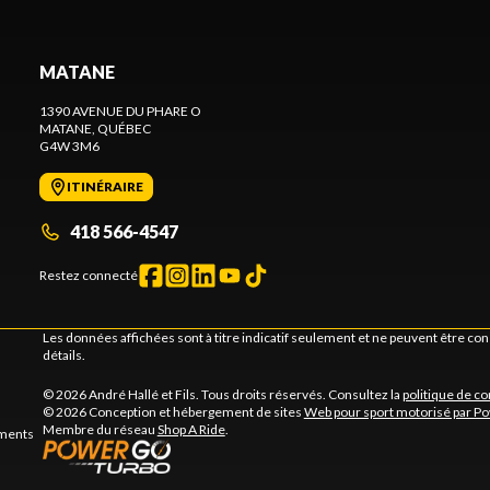
MATANE
1390 AVENUE DU PHARE O
MATANE
, QUÉBEC
G4W 3M6
ITINÉRAIRE
418 566-4547
Restez connecté
Les données affichées sont à titre indicatif seulement et ne peuvent être c
détails.
© 2026 André Hallé et Fils. Tous droits réservés. Consultez la
politique de co
© 2026 Conception et hébergement de sites
Web pour sport motorisé par P
Membre du réseau
Shop A Ride
.
ements