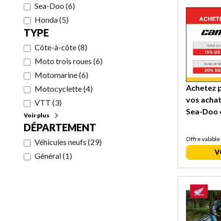
Sea-Doo
(
6
)
Honda
(
5
)
TYPE
Côte-à-côte
(
8
)
Moto trois roues
(
6
)
Motomarine
(
6
)
Achetez p
Motocyclette
(
4
)
vos acha
VTT
(
3
)
Sea-Doo 
Voir plus
DÉPARTEMENT
Offre valable
Véhicules neufs
(
29
)
V
Général
(
1
)