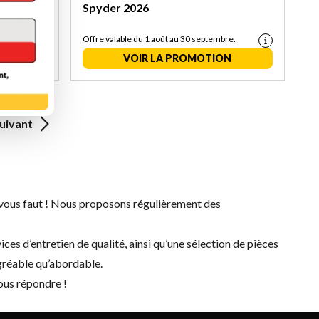
25
Spyder 2026
re.
Offre valable du 1 août au 30 septembre.
N
VOIR LA PROMOTION
uivant
l vous faut ! Nous proposons régulièrement des
ices d’entretien
de qualité, ainsi qu’une sélection de
pièces
agréable qu’abordable.
vous répondre !