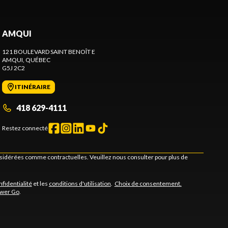
AMQUI
121 BOULEVARD SAINT BENOÎT E
AMQUI
, QUÉBEC
G5J 2C2
ITINÉRAIRE
418 629-4111
Restez connecté
onsidérées comme contractuelles. Veuillez nous consulter pour plus de
nfidentialité
et les
conditions d'utilisation
.
Choix de consentement.
ower Go
.