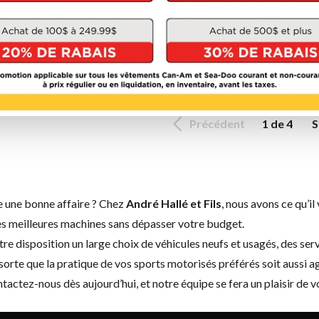
 pour 36 mois sur certains
certains modèles Ryker 20
Maverick X3 2025
 du 1 août au 30 septembre.
Offre valable du 1 août au 30 septemb
OIR LA PROMOTION
VOIR LA PROMOTIO
Précédent
1 de 4
S
re une bonne affaire ? Chez
André Hallé et Fils
, nous avons ce qu’i
es meilleures machines sans dépasser votre budget.
re disposition un large choix de
véhicules neufs
et
usagés
, des
serv
n sorte que la pratique de vos sports motorisés préférés soit aussi 
tactez-nous
dès aujourd’hui, et notre équipe se fera un plaisir de 