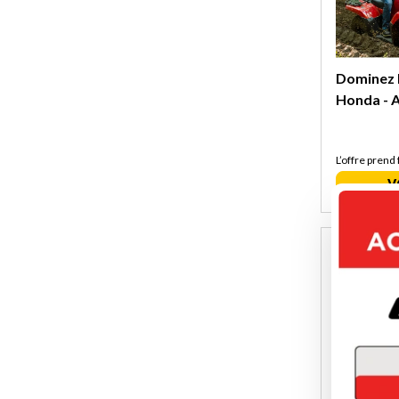
Dominez l
Honda - A
L’offre prend 
V
Économise