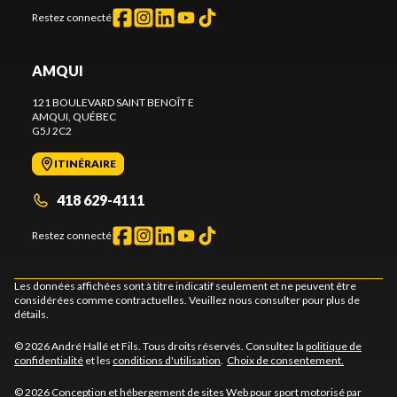
Restez connecté
AMQUI
121 BOULEVARD SAINT BENOÎT E
AMQUI
, QUÉBEC
G5J 2C2
ITINÉRAIRE
418 629-4111
Restez connecté
Les données affichées sont à titre indicatif seulement et ne peuvent être
considérées comme contractuelles. Veuillez nous consulter pour plus de
détails.
© 2026 André Hallé et Fils. Tous droits réservés. Consultez la
politique de
confidentialité
et les
conditions d'utilisation
.
Choix de consentement.
© 2026 Conception et hébergement de sites
Web pour sport motorisé par