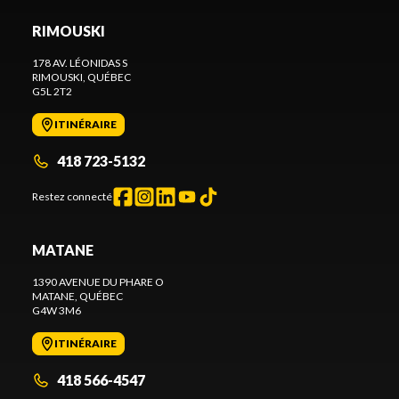
RIMOUSKI
178 AV. LÉONIDAS S
RIMOUSKI
, QUÉBEC
G5L 2T2
ITINÉRAIRE
418 723-5132
Restez connecté
MATANE
1390 AVENUE DU PHARE O
MATANE
, QUÉBEC
G4W 3M6
ITINÉRAIRE
418 566-4547