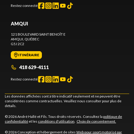
Restez connecté
AMQUI
121 BOULEVARD SAINT BENOÎT E
AMQUI
, QUÉBEC
G5J 2C2
ITINÉRAIRE
418 629-4111
Restez connecté
Les données affichées sont à titre indicatif seulement et ne peuvent être
considérées comme contractuelles. Veuillez nous consulter pour plus de
détails.
© 2026 André Hallé et Fils. Tous droits réservés. Consultez la
politique de
confidentialité
et les
conditions d'utilisation
.
Choix de consentement.
© 2026 Conception et hébergement de sites
Web pour sport motorisé par