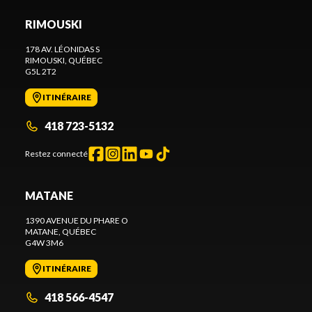
RIMOUSKI
178 AV. LÉONIDAS S
RIMOUSKI
, QUÉBEC
G5L 2T2
ITINÉRAIRE
418 723-5132
Restez connecté
MATANE
1390 AVENUE DU PHARE O
MATANE
, QUÉBEC
G4W 3M6
ITINÉRAIRE
418 566-4547