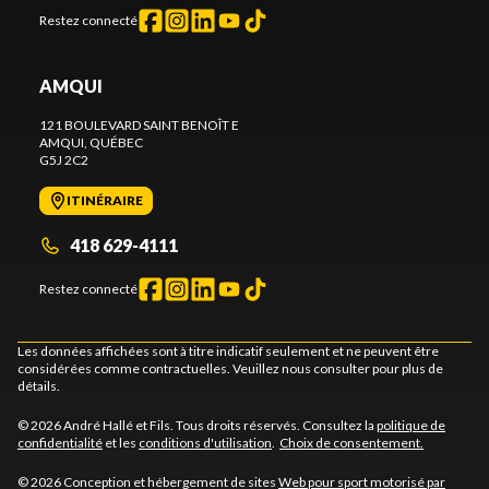
Restez connecté
AMQUI
121 BOULEVARD SAINT BENOÎT E
AMQUI
, QUÉBEC
G5J 2C2
ITINÉRAIRE
418 629-4111
Restez connecté
Les données affichées sont à titre indicatif seulement et ne peuvent être
considérées comme contractuelles. Veuillez nous consulter pour plus de
détails.
© 2026 André Hallé et Fils. Tous droits réservés. Consultez la
politique de
confidentialité
et les
conditions d'utilisation
.
Choix de consentement.
© 2026 Conception et hébergement de sites
Web pour sport motorisé par