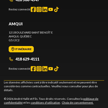
Restez connecté
AMQUI
121 BOULEVARD SAINT BENOÎT E
AMQUI
, QUÉBEC
G5J 2C2
ITINÉRAIRE
418 629-4111
Restez connecté
Les données affichées sont à titre indicatif seulement et ne peuvent être
considérées comme contractuelles. Veuillez nous consulter pour plus de
détails.
© 2026 André Hallé et Fils. Tous droits réservés. Consultez la
politique de
confidentialité
et les
conditions d'utilisation
.
Choix de consentement.