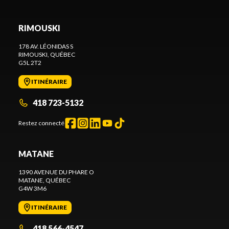
RIMOUSKI
178 AV. LÉONIDAS S
RIMOUSKI
, QUÉBEC
G5L 2T2
ITINÉRAIRE
418 723-5132
Restez connecté
MATANE
1390 AVENUE DU PHARE O
MATANE
, QUÉBEC
G4W 3M6
ITINÉRAIRE
418 566-4547