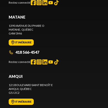
Restez connecté
MATANE
1390 AVENUE DU PHARE O
MATANE
, QUÉBEC
G4W 3M6
ITINÉRAIRE
418 566-4547
Restez connecté
AMQUI
121 BOULEVARD SAINT BENOÎT E
AMQUI
, QUÉBEC
G5J 2C2
ITINÉRAIRE