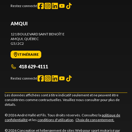
Restez connecté
AMQUI
121 BOULEVARD SAINT BENOÎT E
AMQUI
, QUÉBEC
G5J 2C2
ITINÉRAIRE
418 629-4111
Restez connecté
Les données affichées sont à titre indicatif seulement et ne peuvent être
considérées comme contractuelles. Veuillez nous consulter pour plus de
détails.
© 2026 André Hallé et Fils. Tous droits réservés. Consultez la
politique de
confidentialité
et les
conditions d'utilisation
.
Choix de consentement.
© 2026 Conception et hébergement de sites
Web pour sport motorisé par