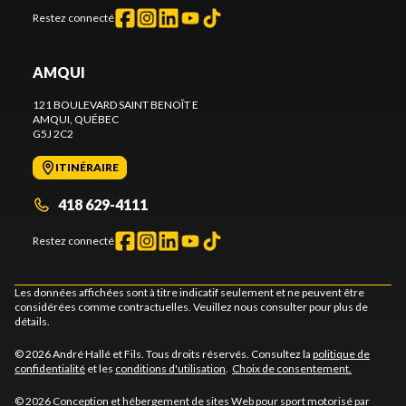
Restez connecté
AMQUI
121 BOULEVARD SAINT BENOÎT E
AMQUI
, QUÉBEC
G5J 2C2
ITINÉRAIRE
418 629-4111
Restez connecté
Les données affichées sont à titre indicatif seulement et ne peuvent être
considérées comme contractuelles. Veuillez nous consulter pour plus de
détails.
© 2026 André Hallé et Fils. Tous droits réservés. Consultez la
politique de
confidentialité
et les
conditions d'utilisation
.
Choix de consentement.
© 2026 Conception et hébergement de sites
Web pour sport motorisé par